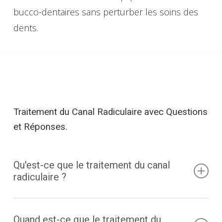
bucco-dentaires sans perturber les soins des
dents.
Traitement
du
Canal
Radiculaire
avec
Questions
et
Réponses.
Qu'est-ce que le traitement du canal
radiculaire ?
Le traitement du canal radiculaire consiste
Quand est-ce que le traitement du
essentiellement en le nettoyage et le