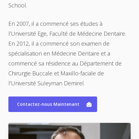
réalisé en tant que traitement pré-opératoire ou
School.
post-opératoire également. Une grande
opération comme un implant, des couronnes,
En 2007, il a commencé ses études à
etc., nécessite une racine et une condition
l’Université Ege, Faculté de Médecine Dentaire.
buccale saine, c’est ce qui peut conduire aux
En 2012, il a commencé son examen de
traitements du canal radiculaire pré-opératoire
spécialisation en Médecine Dentaire et a
et post-opératoire.
commencé sa résidence au Département de
Chirurgie Buccale et Maxillo-faciale de
l’Université Süleyman Demirel.
Contactez-nous Maintenant