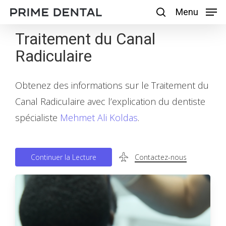
Skip
Menu
Menu
search
to
Traitement du Canal
main
Radiculaire
content
Obtenez des informations sur le Traitement du
Canal Radiculaire avec l’explication du dentiste
spécialiste
Mehmet Ali Koldas
.
C
o
n
t
i
n
u
e
r
l
a
L
e
c
t
u
r
e
Contactez-nous