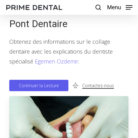
Skip
Menu
Menu
search
to
Pont Dentaire
main
content
Obtenez des informations sur le collage
dentaire avec les explications du dentiste
spécialisé
Egemen Ozdemir
.
C
o
n
t
i
n
u
e
r
l
a
L
e
c
t
u
r
e
Contactez-nous