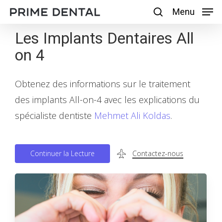
Skip
Menu
Menu
search
to
Les Implants Dentaires All
main
on 4
content
Obtenez des informations sur le traitement
des implants All-on-4 avec les explications du
spécialiste dentiste
Mehmet Ali Koldas
.
C
o
n
t
i
n
u
e
r
l
a
L
e
c
t
u
r
e
Contactez-nous