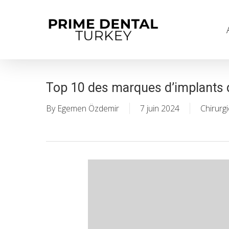
Skip
to
main
content
Top 10 des marques d’implants 
By
Egemen Özdemir
7 juin 2024
Chirurgi