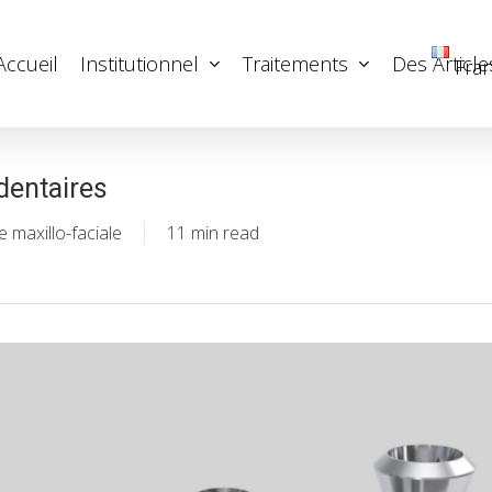
Accueil
Institutionnel
Traitements
Des Article
Fran
dentaires
e maxillo-faciale
11 min read