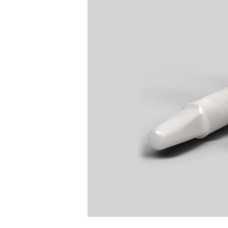
Hit enter to search or ESC to close