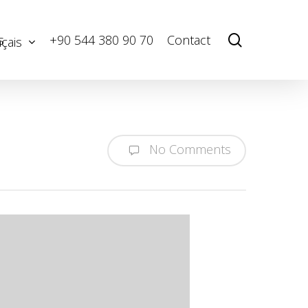
Menu
search
s
+90 544 380 90 70
Contact
çais
No Comments