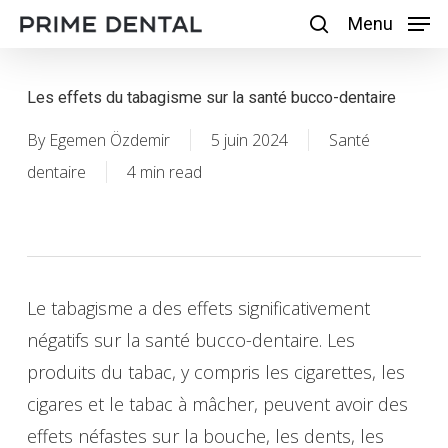
Skip
Menu
Menu
search
to
main
Les effets du tabagisme sur la santé bucco-dentaire
content
By
Egemen Özdemir
5 juin 2024
Santé
dentaire
4 min read
Le tabagisme a des effets significativement
négatifs sur la santé bucco-dentaire. Les
produits du tabac, y compris les cigarettes, les
cigares et le tabac à mâcher, peuvent avoir des
effets néfastes sur la bouche, les dents, les