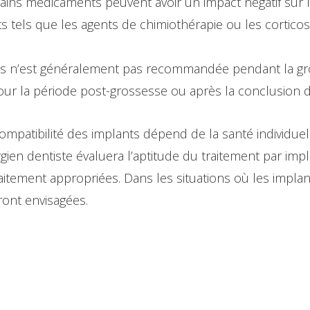
tains médicaments peuvent avoir un impact négatif sur le
 tels que les agents de chimiothérapie ou les cortico
ts n’est généralement pas recommandée pendant la gros
 la période post-grossesse ou après la conclusion d
ompatibilité des implants dépend de la santé individuel
gien dentiste évaluera l’aptitude du traitement par imp
tement appropriées. Dans les situations où les implan
ront envisagées.