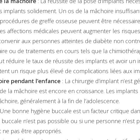
de la mâchoire
: La réussite de la pose d’implants néces
 implants solidement. Un os de la mâchoire insuffisant 
 procédures de greffe osseuse peuvent être nécessaire
nes affections médicales peuvent augmenter les risques a
onvenir aux personnes atteintes de diabète non contr
re ou de traitements en cours tels que la chimiothérap
t réduire le taux de réussite des implants et avoir un 
ent un risque plus élevé de complications liées aux im
ire pendant l’enfance
: La chirurgie d’implant n’es
 de la mâchoire est encore en croissance. Les implant
mâchoire, généralement à la fin de l’adolescence.
 Une bonne hygiène buccale est un facteur critique dans 
buccale n’est pas possible ou si une personne n’est 
 ne pas être appropriés.