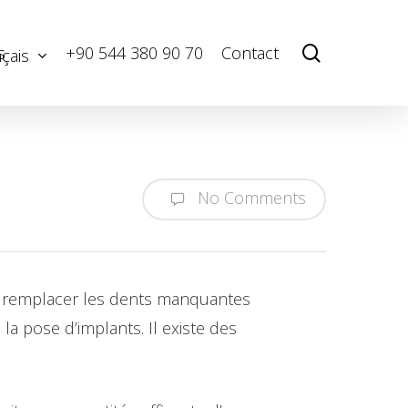
Menu
search
s
+90 544 380 90 70
Contact
çais
No Comments
ur remplacer les dents manquantes
la pose d’implants. Il existe des