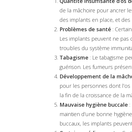
Quantité insuffisante d’os 
de la mâchoire pour ancrer les
des implants en place, et des
Problèmes de santé
: Certai
Les implants peuvent ne pas c
troubles du système immunitai
Tabagisme
: Le tabagisme peu
guérison. Les fumeurs présent
Hit enter to search or ESC to close
Développement de la mâcho
pour les personnes dont l’os
la fin de la croissance de la 
Mauvaise hygiène buccale
:
maintien d’une bonne hygiène 
buccaux, les implants peuvent