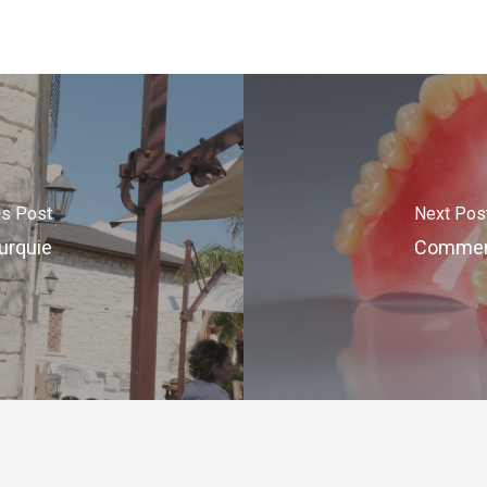
us Post
Next Pos
urquie
Comment