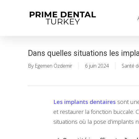
Skip
to
main
content
Dans quelles situations les impl
By
Egemen Özdemir
6 juin 2024
Santé d
Les implants dentaires
sont une
et restaurer la fonction buccale. 
situations où la pose d’implants