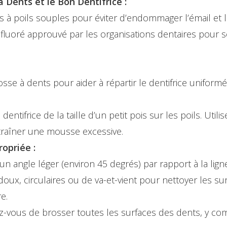
 Dents et le Bon Dentifrice :
s à poils souples pour éviter d’endommager l’émail et l
fluoré approuvé par les organisations dentaires pour son
osse à dents pour aider à répartir le dentifrice uniform
ntifrice de la taille d’un petit pois sur les poils. Utili
traîner une mousse excessive.
opriée :
un angle léger (environ 45 degrés) par rapport à la lign
ux, circulaires ou de va-et-vient pour nettoyer les su
e.
-vous de brosser toutes les surfaces des dents, y compr