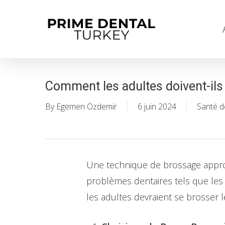
Skip
to
main
content
Comment les adultes doivent-ils
By
Egemen Özdemir
6 juin 2024
Santé d
Une technique de brossage approp
problèmes dentaires tels que les 
les adultes devraient se brosser l