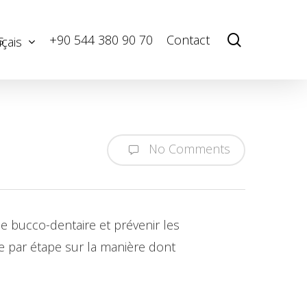
Menu
search
s
+90 544 380 90 70
Contact
çais
No Comments
 bucco-dentaire et prévenir les
pe par étape sur la manière dont