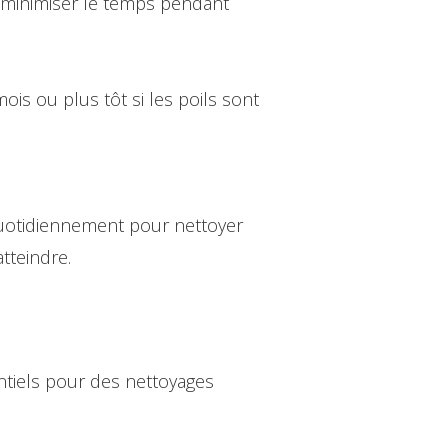
r minimiser le temps pendant
is ou plus tôt si les poils sont
e quotidiennement pour nettoyer
tteindre.
ntiels pour des nettoyages