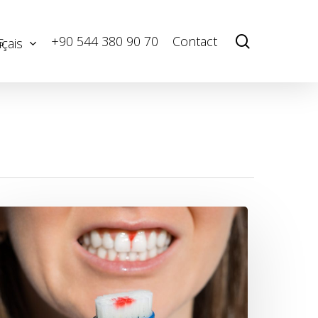
Menu
search
s
+90 544 380 90 70
Contact
çais